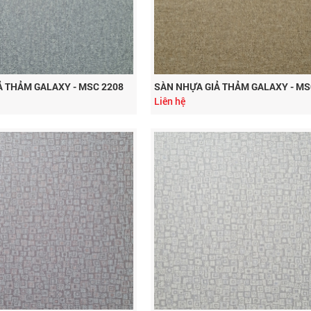
Ả THẢM GALAXY - MSC 2208
SÀN NHỰA GIẢ THẢM GALAXY - MS
Liên hệ