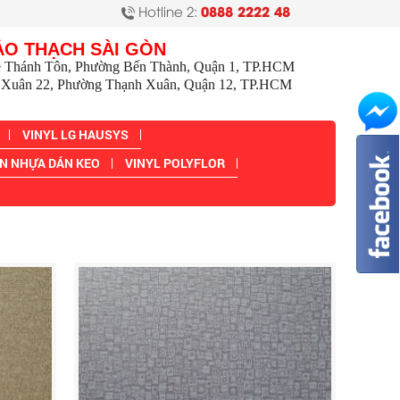
Hotline 2:
0888 2222 48
ẢO THẠCH SÀI GÒN
ê Thánh Tôn, Phường Bến Thành, Quận 1, TP.HCM
Xuân 22, Phường Thạnh Xuân, Quận 12, TP.HCM
VINYL LG HAUSYS
N NHỰA DÁN KEO
VINYL POLYFLOR