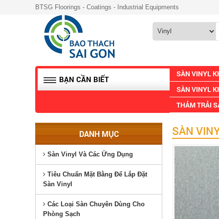
BTSG Floorings - Coatings - Industrial Equipments
SÀN VINYL 
BẠN CẦN BIẾT
SÀN VINYL K
THẢM TRẢI 
SÀN VIN
DANH MỤC
Sàn Vinyl Và Các Ứng Dụng
Tiêu Chuẩn Mặt Bằng Để Lắp Đặt
Sàn Vinyl
Các Loại Sàn Chuyên Dùng Cho
Phòng Sạch