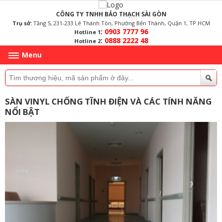
CÔNG TY TNHH BẢO THẠCH SÀI GÒN
Trụ sở:
Tầng 5, 231-233 Lê Thánh Tôn, Phường Bến Thành, Quận 1, TP.HCM
:
0903 7777 96
Hotline 1
:
0888 2222 48
Hotline 2
Menu
SÀN VINYL CHỐNG TĨNH ĐIỆN VÀ CÁC TÍNH NĂNG
NỔI BẬT