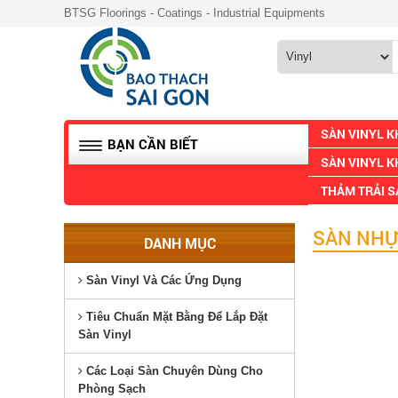
BTSG Floorings - Coatings - Industrial Equipments
SÀN VINYL 
BẠN CẦN BIẾT
SÀN VINYL K
THẢM TRẢI 
SÀN NHỰ
DANH MỤC
Sàn Vinyl Và Các Ứng Dụng
Tiêu Chuẩn Mặt Bằng Để Lắp Đặt
Sàn Vinyl
Các Loại Sàn Chuyên Dùng Cho
Phòng Sạch