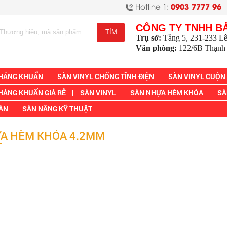
Hotline 1:
0903 7777 96
CÔNG TY TNHH B
Trụ sở:
Tầng 5, 231-233 L
Văn phòng:
122/6B Thạnh 
KHÁNG KHUẨN
SÀN VINYL CHỐNG TĨNH ĐIỆN
SÀN VINYL CUỘN
HÁNG KHUẨN GIÁ RẺ
SÀN VINYL
SÀN NHỰA HÈM KHÓA
SÀ
SÀN
SÀN NÂNG KỸ THUẬT
A HÈM KHÓA 4.2MM