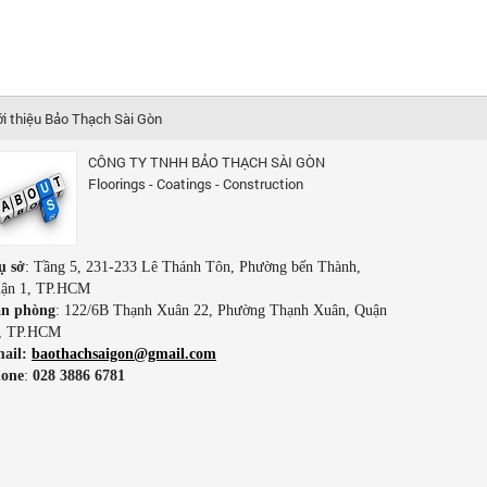
ới thiệu Bảo Thạch Sài Gòn
CÔNG TY TNHH BẢO THẠCH SÀI GÒN
Floorings - Coatings - Construction
ụ sở
: Tầng 5, 231-233 Lê Thánh Tôn, Phường bến Thành,
ận 1, TP.HCM
n phòng
: 122/6B Thạnh Xuân 22, Phường Thạnh Xuân, Quận
, TP.HCM
ail:
baothachsaigon@gmail.com
one
:
028 3886 6781