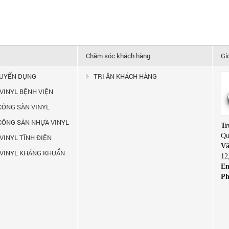
Chăm sóc khách hàng
Gi
TUYỂN DỤNG
TRI ÂN KHÁCH HÀNG
 VINYL BỆNH VIỆN
 CÔNG SÀN VINYL
 CÔNG SÀN NHỰA VINYL
Tr
Qu
VINYL TĨNH ĐIỆN
Vă
 VINYL KHÁNG KHUẨN
12
Em
Ph