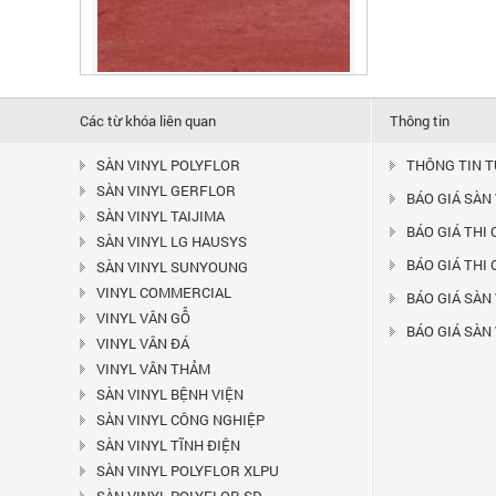
SÀN VINYL GERFLOR MIPOLAM
180 - 2003
Liên hệ
Các từ khóa liên quan
Thông tin
Là dòng vinyl dạng cuộn có nhiều màu
sắc khác nhau, có...
SÀN VINYL POLYFLOR
THÔNG TIN 
SÀN VINYL GERFLOR
BÁO GIÁ SÀN
SÀN VINYL TAIJIMA
BÁO GIÁ THI
SÀN VINYL LG HAUSYS
BÁO GIÁ THI
SÀN VINYL SUNYOUNG
VINYL COMMERCIAL
BÁO GIÁ SÀN 
VINYL VÂN GỖ
BÁO GIÁ SÀN
VINYL VÂN ĐÁ
VINYL VÂN THẢM
SÀN VINYL BỆNH VIỆN
SÀN VINYL CÔNG NGHIỆP
SÀN VINYL GERFLOR MIPOLAM
SÀN VINYL TĨNH ĐIỆN
180 - 2002
SÀN VINYL POLYFLOR XLPU
Liên hệ