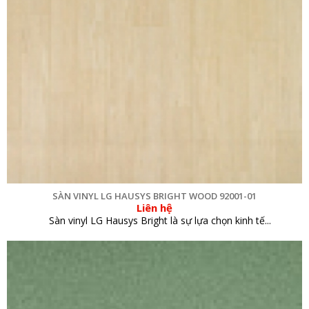
SÀN VINYL LG HAUSYS BRIGHT WOOD 92001-01
Liên hệ
Sàn vinyl LG Hausys Bright là sự lựa chọn kinh tế...