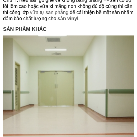
Chú Ý: Nếu sàn gồ ghề và không bằng phẳng => sàn có độ
lồi lõm cao hoặc vữa xi măng non không đủ độ cứng thì cần
thi công lớp
vữa tự san phẳng
để cải thiện bề mặt sàn nhằm
đảm bảo chất lượng cho
sàn vinyl
.
SẢN PHẨM KHÁC