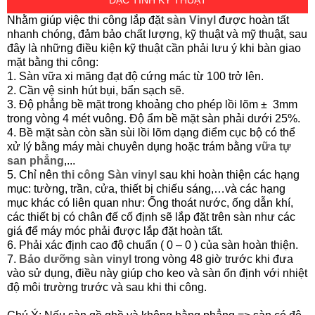
ĐẶC TÍNH KỸ THUẬT
Nhằm giúp việc thi công lắp đặt
sàn Vinyl
được hoàn tất
nhanh chóng, đảm bảo chất lượng, kỹ thuật và mỹ thuật, sau
đây là những điều kiện kỹ thuật cần phải lưu ý khi bàn giao
mặt bằng thi công:
1. Sàn vữa xi măng đạt độ cứng mác từ 100 trở lên.
2. Cần vệ sinh hút bụi, bẩn sạch sẽ.
3. Độ phẳng bề mặt trong khoảng cho phép lồi lõm ± 3mm
trong vòng 4 mét vuông. Độ ẩm bề mặt sàn phải dưới 25%.
4. Bề mặt sàn còn sần sùi lồi lõm dạng điểm cục bộ có thể
xử lý bằng máy mài chuyên dụng hoặc trám bằng
vữa
t
ự
san phẳng
,...
5. Chỉ nên
thi công Sàn vinyl
sau khi hoàn thiện các hạng
mục: tường, trần, cửa, thiết bị chiếu sáng,…và các hạng
mục khác có liên quan như: Ống thoát nước, ống dẫn khí,
các thiết bị có chân đế cố định sẽ lắp đặt trên sàn như các
giá để máy móc phải được lắp đặt hoàn tất.
6. Phải xác định cao độ chuẩn ( 0 – 0 ) của sàn hoàn thiện.
7.
Bảo dưỡng sàn vinyl
trong vòng 48 giờ trước khi đưa
vào sử dụng, điều này giúp cho keo và sàn ổn định với nhiệt
độ môi trường trước và sau khi thi công.